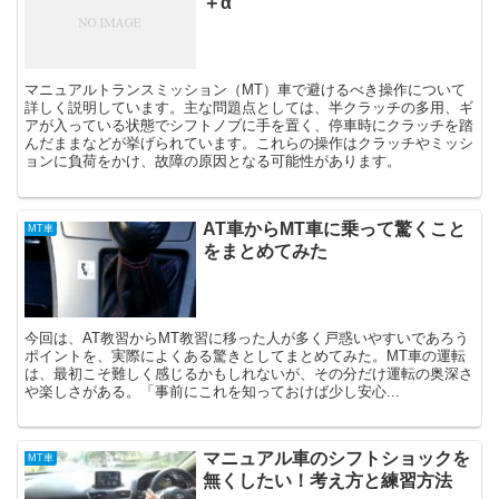
＋α
マニュアルトランスミッション（MT）車で避けるべき操作について
詳しく説明しています。主な問題点としては、半クラッチの多用、ギ
アが入っている状態でシフトノブに手を置く、停車時にクラッチを踏
んだままなどが挙げられています。これらの操作はクラッチやミッシ
ョンに負荷をかけ、故障の原因となる可能性があります。
AT車からMT車に乗って驚くこと
MT車
をまとめてみた
今回は、AT教習からMT教習に移った人が多く戸惑いやすいであろう
ポイントを、実際によくある驚きとしてまとめてみた。MT車の運転
は、最初こそ難しく感じるかもしれないが、その分だけ運転の奥深さ
や楽しさがある。「事前にこれを知っておけば少し安心...
マニュアル車のシフトショックを
MT車
無くしたい！考え方と練習方法