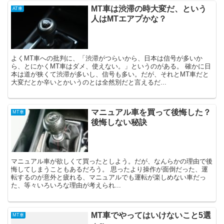
MT車は渋滞の時大変だ、という
AT車
人はMTエアプかな？
よくMT車への批判に、「渋滞がつらいから、日本は信号が多いか
ら、とにかくMT車はダメ、使えない。」というのがある。 確かに日
本は道が狭くて渋滞が多いし、信号も多い。だが、それとMT車だと
大変だとか辛いとかいうのとは全然別だと言えるだ...
マニュアル車を買って後悔した？
MT車
後悔しない秘訣
マニュアル車が欲しくて買ったとしよう。だが、なんらかの理由で後
悔してしまうこともあるだろう。 思ったより操作が面倒だった、運
転するのが意外と疲れる、マニュアルでも運転が楽しめない車だっ
た、等々いろいろな理由が考えられ...
MT車でやってはいけないこと5選
MT車